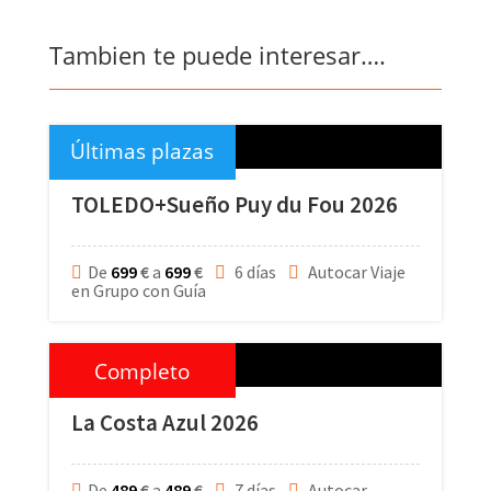
Tambien te puede interesar….
Últimas plazas
TOLEDO+Sueño Puy du Fou 2026
De
699
€
a
699
€
6 días
Autocar Viaje
en Grupo con Guía
Completo
La Costa Azul 2026
De
489
€
a
489
€
7 días
Autocar