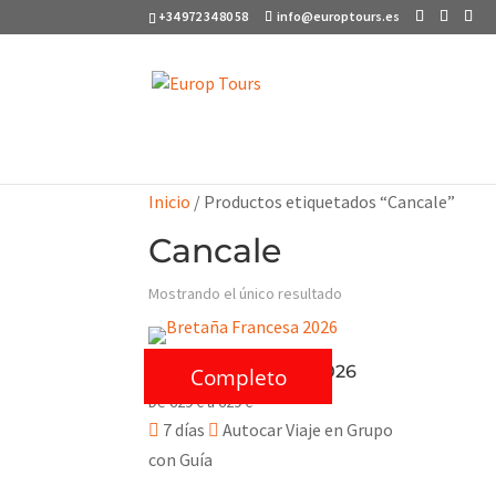
+34 972 34 80 58
info@europtours.es
Inicio
/ Productos etiquetados “Cancale”
Cancale
Mostrando el único resultado
Bretaña Francesa 2026
Completo
De
629
€
a
629
€
7 días
Autocar Viaje en Grupo
con Guía