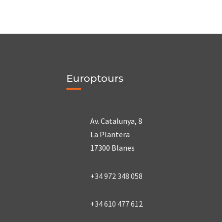
Europtours
Av. Catalunya, 8
La Plantera
17300 Blanes
+
34 972 348 058
+
34 610 477 612