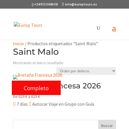
+34 972 34 80 58
info@europtours.es
Inicio
/ Productos etiquetados “Saint Malo”
Saint Malo
Mostrando el único resultado
Bretaña Francesa 2026
Completo
De
629
€
a
629
€
7 días
Autocar Viaje en Grupo con Guía
Buscar