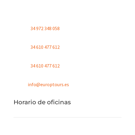
La Plantera
17300 Blanes
+
34 972 348 058
+
34 610 477 612
+
34 610 477 612
info@europtours.es
Horario de oficinas