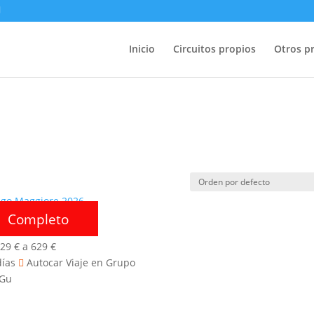
Inicio
Circuitos propios
Otros p
Completo
 Maggiore 2026
629
€
a
629
€
días
Autocar Viaje en Grupo
 Gu