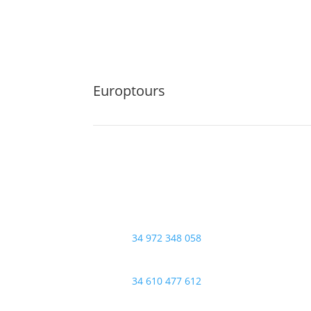
Europtours
Av. Catalunya, 8
La Plantera
17300 Blanes
+
34 972 348 058
+
34 610 477 612