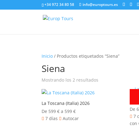
+34 972 34 80 58
info@europtours.es
Inicio
/ Productos etiquetados “Siena”
Siena
Mostrando los 2 resultados
Lago
La Toscana (Italia) 2026
De
De
599
€
a
599
€
7 
7 días
Autocar
con