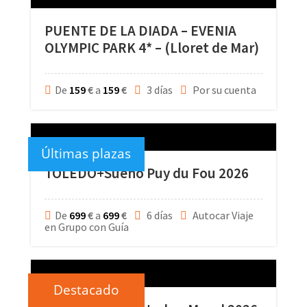
PUENTE DE LA DIADA – EVENIA
OLYMPIC PARK 4* – (Lloret de Mar)
De
159
€
a
159
€
3 días
Por su cuenta
Últimas plazas
TOLEDO+Sueño Puy du Fou 2026
De
699
€
a
699
€
6 días
Autocar Viaje
en Grupo con Guía
Destacado