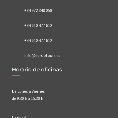
+
34 972 348 058
+
34 610 477 612
+
34 610 477 612
info@europtours.es
Horario de oficinas
De Lunes a Viernes
de 9:30 h a 15:30 h
Legal